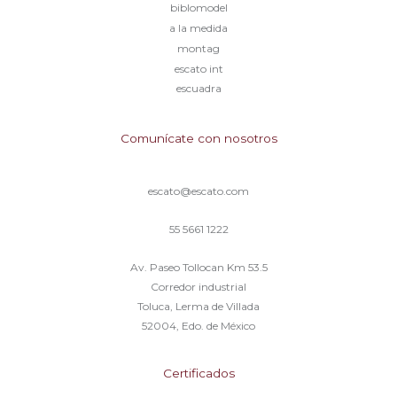
biblomodel
a la medida
montag
escato int
escuadra
Comunícate con nosotros
escato@escato.com
55 5661 1222
Av. Paseo Tollocan Km 53.5
Corredor industrial
Toluca, Lerma de Villada
52004, Edo. de México
Certificados