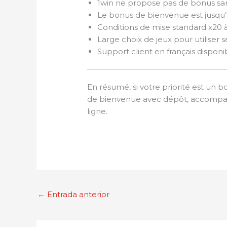
1win ne propose pas de bonus san
Le bonus de bienvenue est jusqu’
Conditions de mise standard x20 à
Large choix de jeux pour utiliser 
Support client en français disponi
En résumé, si votre priorité est un 
de bienvenue avec dépôt, accompagné
ligne.
←
Entrada anterior