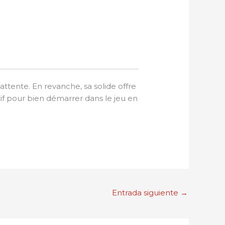
attente. En revanche, sa solide offre
if pour bien démarrer dans le jeu en
Entrada siguiente
→