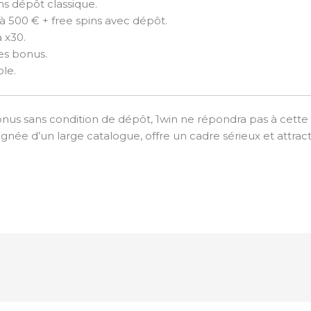
s dépôt classique.
à 500 € + free spins avec dépôt.
 x30.
ses bonus.
ble.
bonus sans condition de dépôt, 1win ne répondra pas à cette 
e d’un large catalogue, offre un cadre sérieux et attract