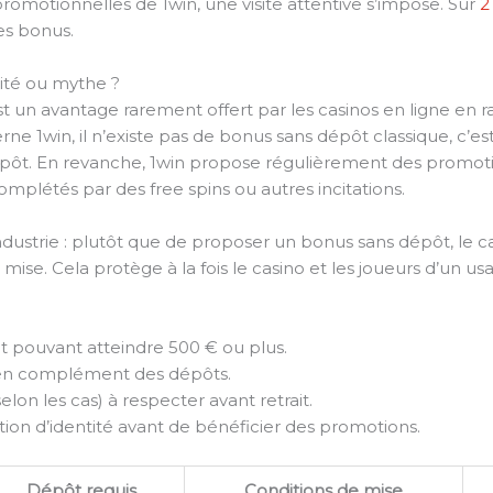
 promotionnelles de 1win, une visite attentive s’impose. Sur
2
es bonus.
lité ou mythe ?
 un avantage rarement offert par les casinos en ligne en ra
ne 1win, il n’existe pas de bonus sans dépôt classique, c’est
épôt. En revanche, 1win propose régulièrement des promot
mplétés par des free spins ou autres incitations.
industrie : plutôt que de proposer un bonus sans dépôt, le c
mise. Cela protège à la fois le casino et les joueurs d’un u
 pouvant atteindre 500 € ou plus.
s en complément des dépôts.
lon les cas) à respecter avant retrait.
tion d’identité avant de bénéficier des promotions.
Dépôt requis
Conditions de mise