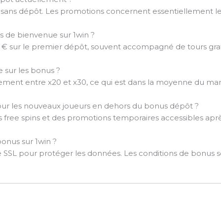
 sans dépôt. Les promotions concernent essentiellement le
s de bienvenue sur 1win ?
 € sur le premier dépôt, souvent accompagné de tours grat
e sur les bonus ?
ement entre x20 et x30, ce qui est dans la moyenne du marc
s pour les nouveaux joueurs en dehors du bonus dépôt ?
 free spins et des promotions temporaires accessibles après
bonus sur 1win ?
tage SSL pour protéger les données. Les conditions de bonus 
.