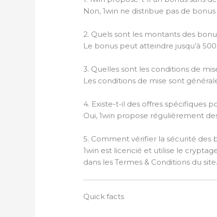
Non, 1win ne distribue pas de bonus
2. Quels sont les montants des bonu
Le bonus peut atteindre jusqu’à 500
3. Quelles sont les conditions de mis
Les conditions de mise sont général
4. Existe-t-il des offres spécifique
Oui, 1win propose régulièrement des
5. Comment vérifier la sécurité des 
1win est licencié et utilise le cryp
dans les Termes & Conditions du site
Quick facts