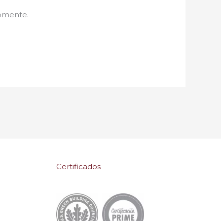
comente.
Certificados