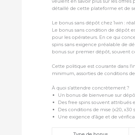
veulent en savoir plus sur les offres
détaillé de cette plateforme et de s
Le bonus sans dépôt chez 1win : réa
Le bonus sans condition de dépôt est
pour les opérateurs. En ce qui concer
spins sans exigence préalable de d
bonus sur premier dépôt, souvent co
Cette politique est courante dans l’
minimum, assorties de conditions de 
À quoi s’attendre concrètement ?
Un bonus de bienvenue sur dépôt
Des free spins souvent attribué
Des conditions de mise (x20, x30 se
Une exigence d’âge et de vérifica
Type de bonus