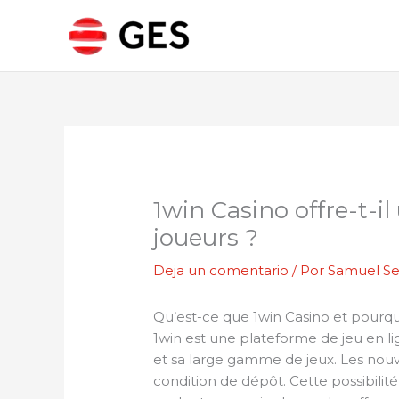
Ir
al
contenido
1win Casino offre-t-
joueurs ?
Deja un comentario
/ Por
Samuel Se
Qu’est-ce que 1win Casino et pourquo
1win est une plateforme de jeu en li
et sa large gamme de jeux. Les nouv
condition de dépôt. Cette possibilité