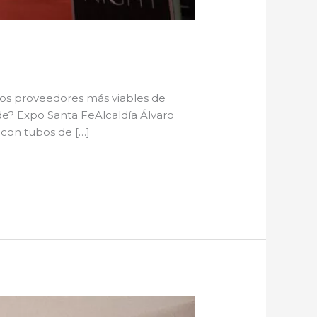
los proveedores más viables de
e? Expo Santa FeAlcaldía Álvaro
con tubos de […]