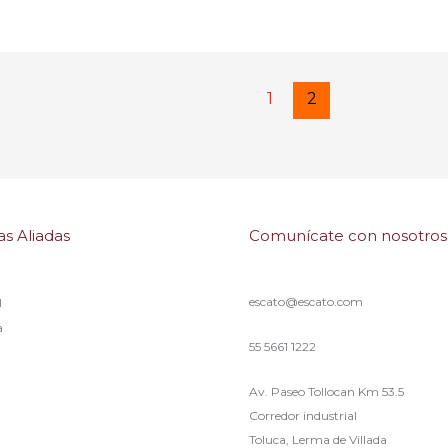
1
2
s Aliadas
Comunícate con nosotros
escato@escato.com
l
a
55 5661 1222
Av. Paseo Tollocan Km 53.5
Corredor industrial
Toluca, Lerma de Villada