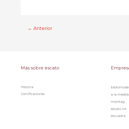
←
Anterior
Más sobre escato
Empresa
Historia
biblomode
Certificaciones
a la medid
montag
escato int
escuadra