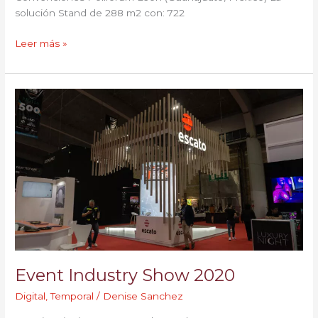
solución Stand de 288 m2 con: 722
Leer más »
Event
Industry
Show
2020
Event Industry Show 2020
Digital
,
Temporal
/
Denise Sanchez