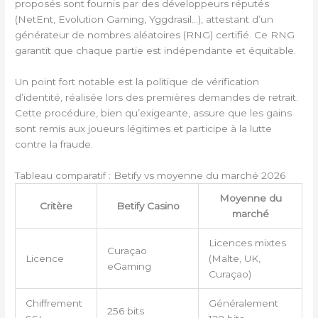
proposés sont fournis par des développeurs réputés
(NetEnt, Evolution Gaming, Yggdrasil…), attestant d’un
générateur de nombres aléatoires (RNG) certifié. Ce RNG
garantit que chaque partie est indépendante et équitable.
Un point fort notable est la politique de vérification
d’identité, réalisée lors des premières demandes de retrait.
Cette procédure, bien qu’exigeante, assure que les gains
sont remis aux joueurs légitimes et participe à la lutte
contre la fraude.
Tableau comparatif : Betify vs moyenne du marché 2026
Moyenne du
Critère
Betify Casino
marché
Licences mixtes
Curaçao
Licence
(Malte, UK,
eGaming
Curaçao)
Chiffrement
Généralement
256 bits