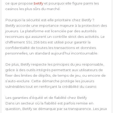
ce que propose
betify
et pourquoi elle figure parmi les
casinos les plus sûrs du marché.
Pourquoi la sécurité est-elle prioritaire chez Betify ?
Betify accorde une importance majeure à la protection des
joueurs. La plateforme est licenciée par des autorités
reconnues qui assurent un contrôle strict des activités. Le
chiffrement SSL 256 bits est utilisé pour garantir la
confidentialité de toutes les transactions et données
personnelles, un standard aujourd’hui incontournable.
De plus, Betify respecte les principes du jeu responsable,
grâce à des outils intégrés permettant aux utilisateurs de
fixer des limites de dépôts, de temps de jeu, ou encore de
s’auto-exclure. Cette démarche protège les joueurs
vulnérables tout en renforçant la crédibilité du casino.
Les garanties d’équité et de fiabilité chez Betify
Dans un secteur où la fiabilité est parfois remise en
question, Betify se démarque par sa transparence. Les jeux