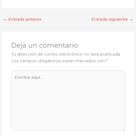
←
Entrada anterior
Entrada siguiente
→
Deja un comentario
Tu dirección de correo electrónico no será publicada.
Los campos obligatorios están marcados con
*
Escribe
aquí...