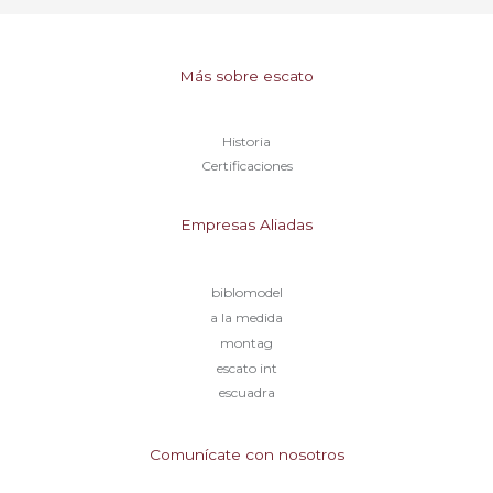
Más sobre escato
Historia
Certificaciones
Empresas Aliadas
biblomodel
a la medida
montag
escato int
escuadra
Comunícate con nosotros