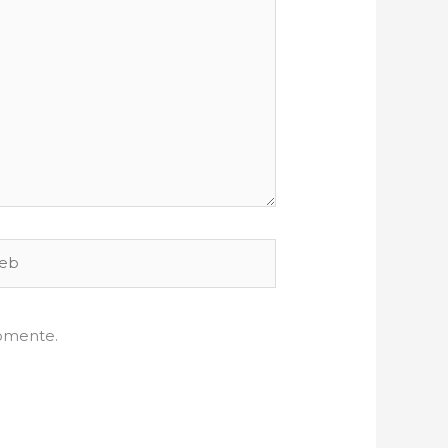
b
comente.