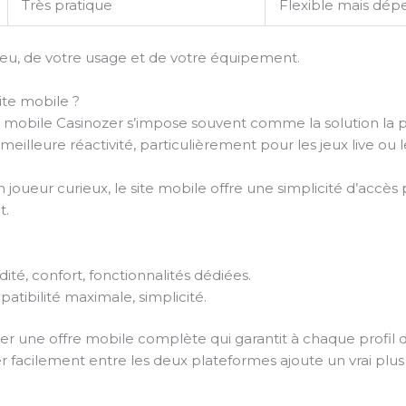
Très pratique
Flexible mais dép
eu, de votre usage et de votre équipement.
site mobile ?
ion mobile Casinozer s’impose souvent comme la solution la 
illeure réactivité, particulièrement pour les jeux live ou l
 joueur curieux, le site mobile offre une simplicité d’accès p
t.
dité, confort, fonctionnalités dédiées.
patibilité maximale, simplicité.
r une offre mobile complète qui garantit à chaque profil
ler facilement entre les deux plateformes ajoute un vrai plu