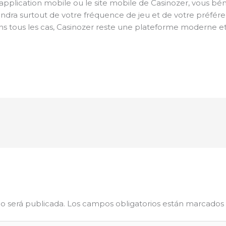
l’application mobile ou le site mobile de Casinozer, vous bé
pendra surtout de votre fréquence de jeu et de votre préfé
Dans tous les cas, Casinozer reste une plateforme moderne 
o será publicada.
Los campos obligatorios están marcados