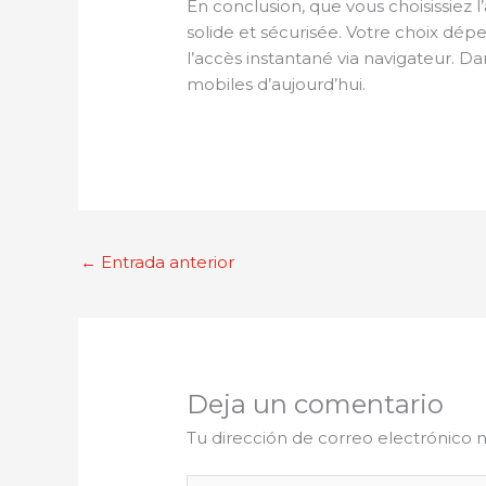
En conclusion, que vous choisissiez 
solide et sécurisée. Votre choix dé
l’accès instantané via navigateur. 
mobiles d’aujourd’hui.
←
Entrada anterior
Deja un comentario
Tu dirección de correo electrónico n