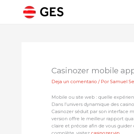
Ir
al
contenido
Casinozer mobile appl
Deja un comentario
/ Por
Samuel Se
Mobile ou site web : quelle expérienc
Dans l’univers dynamique des casinos 
Casinozer séduit par son interface m
version offre le meilleur rapport qua
claire et précise afin de vous guide
complète, visitez
casinozer.vip
.