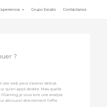
Experiencia
Grupo Escato
Contáctanos
ouer ?
n site web peut s’avérer délicat.
eur qu’en appli dédiée. Mais quelle
l’iGaming, je vous livre une analyse
our découvrir directement l’offre