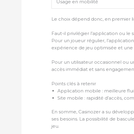
Usage en mobilité
Le choix dépend donc, en premier li
Faut-il privilégier l’application ou le 
Pour un joueur régulier, l’applicat
expérience de jeu optimisée et une me
Pour un utilisateur occasionnel ou un
accès immédiat et sans engagemen
Points clés à retenir
Application mobile : meilleure flui
Site mobile : rapidité d’accès, com
En somme, Casinozer a su développe
ses besoins. La possibilité de bascu
jeu.