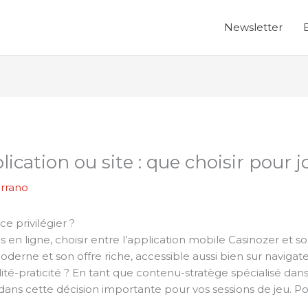
Newsletter
ication ou site : que choisir pour j
rrano
e privilégier ?
en ligne, choisir entre l’application mobile Casinozer et so
oderne et son offre riche, accessible aussi bien sur navigat
lité-praticité ? En tant que contenu-stratège spécialisé dans 
r dans cette décision importante pour vos sessions de jeu. P