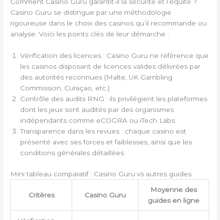
Comment Casino Guru garantit-il la sécurité et l’équité ?
Casino Guru se distingue par une méthodologie
rigoureuse dans le choix des casinos qu’il recommande ou
analyse. Voici les points clés de leur démarche :
Vérification des licences : Casino Guru ne référence que
les casinos disposant de licences valides délivrées par
des autorités reconnues (Malte, UK Gambling
Commission, Curaçao, etc.).
Contrôle des audits RNG : ils privilégient les plateformes
dont les jeux sont audités par des organismes
indépendants comme eCOGRA ou iTech Labs.
Transparence dans les revues : chaque casino est
présenté avec ses forces et faiblesses, ainsi que les
conditions générales détaillées.
Mini tableau comparatif : Casino Guru vs autres guides
Moyenne des
Critères
Casino Guru
guides en ligne