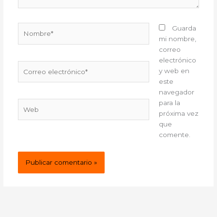
Nombre*
Guarda
mi nombre,
correo
electrónico
Correo
y web en
electrónico*
este
navegador
para la
Web
próxima vez
que
comente.