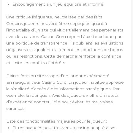
Encouragement à un jeu équilibré et informé.
Une critique fréquente, neutralisée par des faits
Certains joueurs peuvent être sceptiques quant à
l’impartialité d’un site qui vit partiellement des partenariats
avec les casinos. Casino Guru répond à cette critique par
une politique de transparence : ils publient les évaluations
négatives et signalent clairement les conditions de bonus
ou les restrictions. Cette démarche renforce la confiance
et limite les conflits d’intérêts.
Points forts du site visage d’un joueur expérimenté
En naviguant sur Casino Guru, un joueur habitué apprécie
la simplicité d’accès à des informations stratégiques. Par
exemple, la rubrique « Avis des joueurs » offre un retour
d’expérience concret, utile pour éviter les mauvaises
surprises.
Liste des fonctionnalités majeures pour le joueur :
Filtres avancés pour trouver un casino adapté à ses