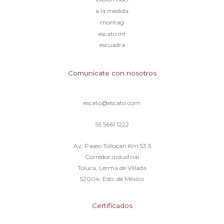
a la medida
montag
escato int
escuadra
Comunícate con nosotros
escato@escato.com
55 5661 1222
Av. Paseo Tollocan Km 53.5
Corredor industrial
Toluca, Lerma de Villada
52004, Edo. de México
Certificados