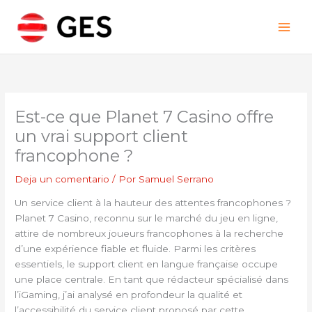
Ir
al
contenido
Est-ce que Planet 7 Casino offre
un vrai support client
francophone ?
Deja un comentario
/ Por
Samuel Serrano
Un service client à la hauteur des attentes francophones ?
Planet 7 Casino, reconnu sur le marché du jeu en ligne,
attire de nombreux joueurs francophones à la recherche
d’une expérience fiable et fluide. Parmi les critères
essentiels, le support client en langue française occupe
une place centrale. En tant que rédacteur spécialisé dans
l’iGaming, j’ai analysé en profondeur la qualité et
l’accessibilité du service client proposé par cette