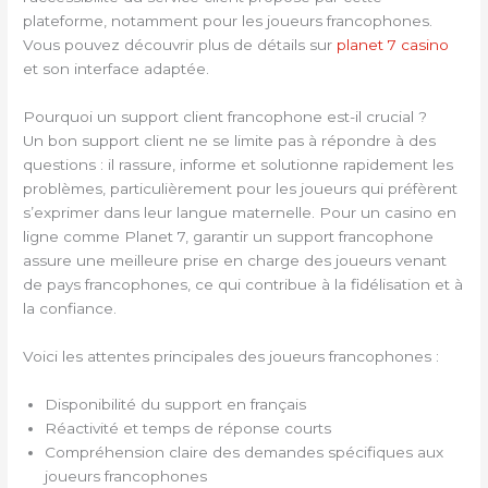
plateforme, notamment pour les joueurs francophones.
Vous pouvez découvrir plus de détails sur
planet 7 casino
et son interface adaptée.
Pourquoi un support client francophone est-il crucial ?
Un bon support client ne se limite pas à répondre à des
questions : il rassure, informe et solutionne rapidement les
problèmes, particulièrement pour les joueurs qui préfèrent
s’exprimer dans leur langue maternelle. Pour un casino en
ligne comme Planet 7, garantir un support francophone
assure une meilleure prise en charge des joueurs venant
de pays francophones, ce qui contribue à la fidélisation et à
la confiance.
Voici les attentes principales des joueurs francophones :
Disponibilité du support en français
Réactivité et temps de réponse courts
Compréhension claire des demandes spécifiques aux
joueurs francophones