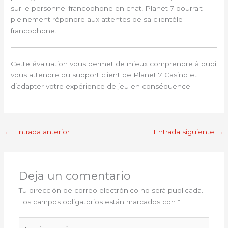
sur le personnel francophone en chat, Planet 7 pourrait
pleinement répondre aux attentes de sa clientèle
francophone.
Cette évaluation vous permet de mieux comprendre à quoi
vous attendre du support client de Planet 7 Casino et
d’adapter votre expérience de jeu en conséquence.
←
Entrada anterior
Entrada siguiente
→
Deja un comentario
Tu dirección de correo electrónico no será publicada.
Los campos obligatorios están marcados con
*
Escribe