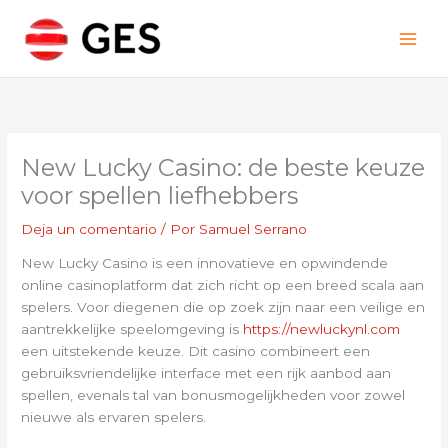
Ir
al
contenido
New Lucky Casino: de beste keuze
voor spellen liefhebbers
Deja un comentario
/ Por
Samuel Serrano
New Lucky Casino is een innovatieve en opwindende
online casinoplatform dat zich richt op een breed scala aan
spelers. Voor diegenen die op zoek zijn naar een veilige en
aantrekkelijke speelomgeving is
https://newluckynl.com
een uitstekende keuze. Dit casino combineert een
gebruiksvriendelijke interface met een rijk aanbod aan
spellen, evenals tal van bonusmogelijkheden voor zowel
nieuwe als ervaren spelers.