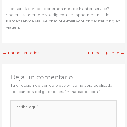
Hoe kan ik contact opnemen met de klantenservice?
Spelers kunnen eenvoudig contact opnemen met de
klantenservice via live chat of e-mail voor ondersteuning en
vragen.
←
Entrada anterior
Entrada siguiente
→
Deja un comentario
Tu dirección de correo electrónico no será publicada.
Los campos obligatorios están marcados con
*
Escribe
aquí...