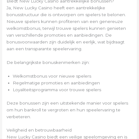
Biedt New Lucky Casino aantrekkelijke bonussen?
Ja, New Lucky Casino heeft een aantrekkelijke
bonusstructuur die is ontworpen om spelers te belonen.
Nieuwe spelers kunnen profiteren van een genereuze
welkomstbonus, terwijl trouwe spelers kunnen genieten
van verschillende promoties en aanbiedingen. De
bonusvoorwaarden zijn duidelijk en eerlijk, wat bijdraagt
aan een transparante speelervaring.
De belangrijkste bonuskenmerken zijn:
Welkomstbonus voor nieuwe spelers
Regelmatige promoties en aanbiedingen
Loyaliteitsprogramma voor trouwe spelers
Deze bonussen zijn een uitstekende manier voor spelers
om hun bankroll te vergroten en hun speelervaring te
verbeteren.
Veiligheid en betrouwbaarheid
New Lucky Casino biedt een veilige speelomgeving en is