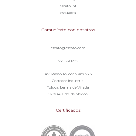
escato int
escuadra
Comunícate con nosotros
escato@escato.com
55 5661 1222
Av. Paseo Tollocan Km 53.5
Corredor industrial
Toluca, Lerma de Villada
52004, Edo. de México
Certificados