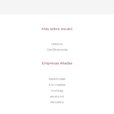
Más sobre escato
Historia
Certificaciones
Empresas Aliadas
biblomodel
a la medida
montag
escato int
escuadra