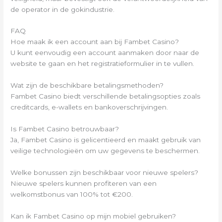
de operator in de gokindustrie.
FAQ
Hoe maak ik een account aan bij Fambet Casino?
U kunt eenvoudig een account aanmaken door naar de
website te gaan en het registratieformulier in te vullen.
Wat zijn de beschikbare betalingsmethoden?
Fambet Casino biedt verschillende betalingsopties zoals
creditcards, e-wallets en bankoverschrijvingen.
Is Fambet Casino betrouwbaar?
Ja, Fambet Casino is gelicentieerd en maakt gebruik van
veilige technologieën om uw gegevens te beschermen.
Welke bonussen zijn beschikbaar voor nieuwe spelers?
Nieuwe spelers kunnen profiteren van een
welkomstbonus van 100% tot €200.
Kan ik Fambet Casino op mijn mobiel gebruiken?