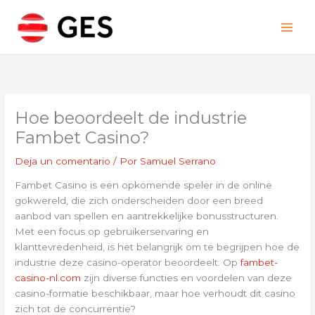
Ir
al
contenido
Hoe beoordeelt de industrie
Fambet Casino?
Deja un comentario
/ Por
Samuel Serrano
Fambet Casino is een opkomende speler in de online
gokwereld, die zich onderscheiden door een breed
aanbod van spellen en aantrekkelijke bonusstructuren.
Met een focus op gebruikerservaring en
klanttevredenheid, is het belangrijk om te begrijpen hoe de
industrie deze casino-operator beoordeelt. Op
fambet-
casino-nl.com
zijn diverse functies en voordelen van deze
casino-formatie beschikbaar, maar hoe verhoudt dit casino
zich tot de concurrentie?