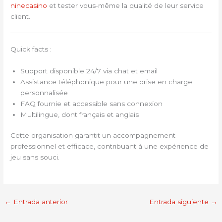
ninecasino
et tester vous-même la qualité de leur service
client.
Quick facts :
Support disponible 24/7 via chat et email
Assistance téléphonique pour une prise en charge
personnalisée
FAQ fournie et accessible sans connexion
Multilingue, dont français et anglais
Cette organisation garantit un accompagnement
professionnel et efficace, contribuant à une expérience de
jeu sans souci.
←
Entrada anterior
Entrada siguiente
→