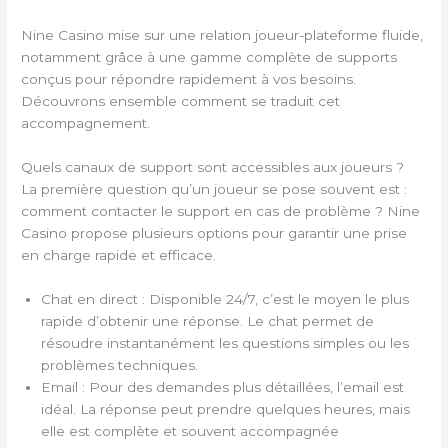
Nine Casino mise sur une relation joueur-plateforme fluide,
notamment grâce à une gamme complète de supports
conçus pour répondre rapidement à vos besoins.
Découvrons ensemble comment se traduit cet
accompagnement.
Quels canaux de support sont accessibles aux joueurs ?
La première question qu’un joueur se pose souvent est :
comment contacter le support en cas de problème ? Nine
Casino propose plusieurs options pour garantir une prise
en charge rapide et efficace.
Chat en direct : Disponible 24/7, c’est le moyen le plus
rapide d’obtenir une réponse. Le chat permet de
résoudre instantanément les questions simples ou les
problèmes techniques.
Email : Pour des demandes plus détaillées, l’email est
idéal. La réponse peut prendre quelques heures, mais
elle est complète et souvent accompagnée