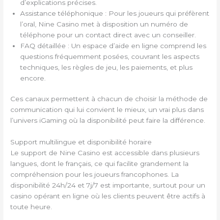
d’explications précises.
Assistance téléphonique : Pour les joueurs qui préfèrent
l’oral, Nine Casino met à disposition un numéro de
téléphone pour un contact direct avec un conseiller.
FAQ détaillée : Un espace d’aide en ligne comprend les
questions fréquemment posées, couvrant les aspects
techniques, les règles de jeu, les paiements, et plus
encore.
Ces canaux permettent à chacun de choisir la méthode de
communication qui lui convient le mieux, un vrai plus dans
l’univers iGaming où la disponibilité peut faire la différence.
Support multilingue et disponibilité horaire
Le support de Nine Casino est accessible dans plusieurs
langues, dont le français, ce qui facilite grandement la
compréhension pour les joueurs francophones. La
disponibilité 24h/24 et 7j/7 est importante, surtout pour un
casino opérant en ligne où les clients peuvent être actifs à
toute heure.