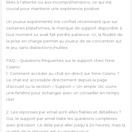
liées à l’attente ou aux incompréhensions, ce qui est
crucial pour maintenir une expérience positive.
Un joueur expérimenté me confiait récemment que sur
certaines plateformes, le manque de support disponible à
tout moment lui avait fait perdre patience. Ici, la fluidité de
la prise en charge permet au joueur de se concentrer sur
le jeu, sans distractions inutiles.
FAQ – Questions fréquentes sur le support chez Nine
Casino
1. Comment accéder au chat en direct sur Nine Casino ?
Le chat est accessible directement depuis la page
d’accueil ou la section « Support ». Un simple clic ouvre
une fenêtre pour échanger avec un conseiller en temps
réel.
2. Les réponses par email sont-elles fiables et détaillées ?
Oui, le support par email traite les questions complexes
avec précision. Le délai peut aller jusqu’à 24 heures, mais la
qualité de la réponse est au rendez-vous.