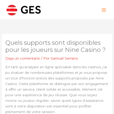
Ir
al
contenido
Quels supports sont disponibles
pour les joueurs sur Nine Casino ?
Deja un comentario
/ Por
Samuel Serrano
En tant qu’analyste en ligne spécialisé dans les casinos, j’ai
pu évaluer de nombreuses plateformes et je vous propose
un tour d’horizon précis des supports proposés par Nine
Casino. Cette plateforme se distingue par son engagement
à offrir un service client solide et accessible, élément clé
pour une expérience de jeu réussie. Que vous soyez
novice ou joueur régulier, savoir quels types d’assistance
sont à votre disposition est essentiel pour profiter
pleinement de votre session.