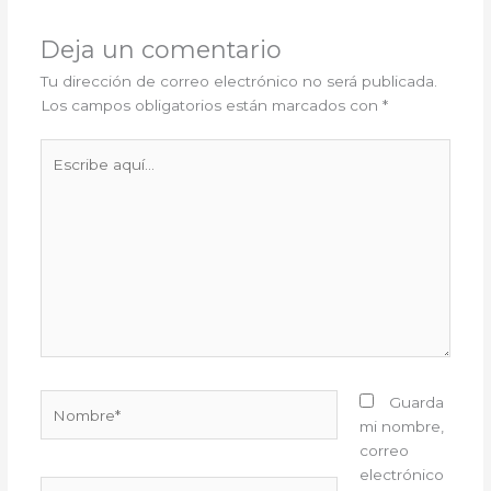
Deja un comentario
Tu dirección de correo electrónico no será publicada.
Los campos obligatorios están marcados con
*
Escribe
aquí...
Nombre*
Guarda
mi nombre,
correo
electrónico
Correo