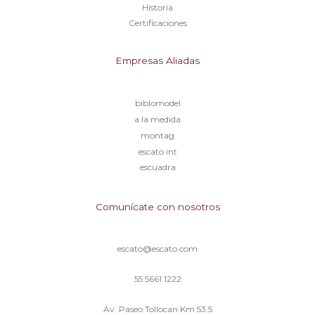
Historia
Certificaciones
Empresas Aliadas
biblomodel
a la medida
montag
escato int
escuadra
Comunícate con nosotros
escato@escato.com
55 5661 1222
Av. Paseo Tollocan Km 53.5