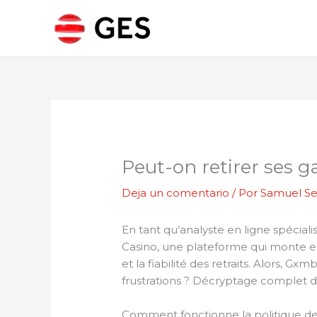
Ir
al
contenido
Peut-on retirer ses 
Deja un comentario
/ Por
Samuel Se
En tant qu’analyste en ligne spécial
Casino, une plateforme qui monte en
et la fiabilité des retraits. Alors, G
frustrations ? Décryptage complet da
Comment fonctionne la politique de 