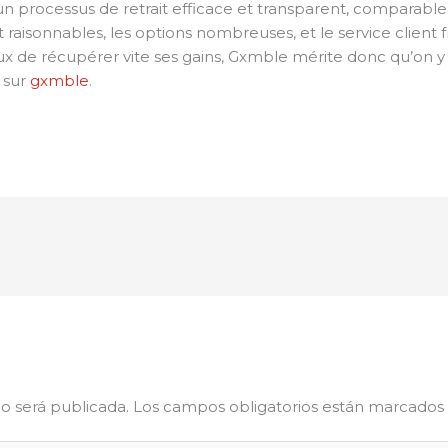
n processus de retrait efficace et transparent, comparable
raisonnables, les options nombreuses, et le service client f
x de récupérer vite ses gains, Gxmble mérite donc qu’on y p
 sur
gxmble
.
o será publicada.
Los campos obligatorios están marcados