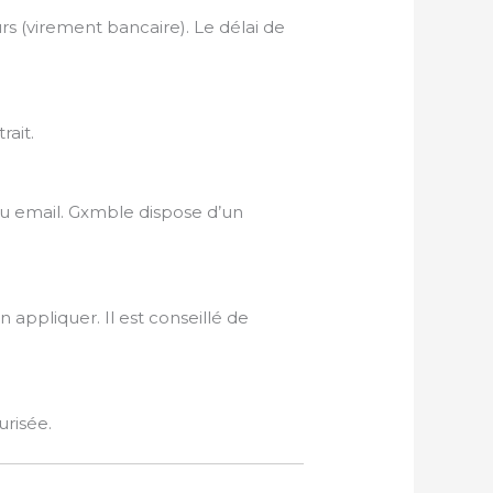
rs (virement bancaire). Le délai de
rait.
 ou email. Gxmble dispose d’un
appliquer. Il est conseillé de
urisée.