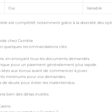
Oui
Variable
e est compétitif, notamment grâce à la diversité des opti
rapide chez Gxmble
ici quelques recommandations clés :
dre, en envoyant tous les documents demandés.
ronique pour un paiement généralement plus rapide.
ns liées aux bonus avant de commencer à jouer.
ants minimums pour vos demandes.
s de doute pour éviter les malentendus.
a bien des délais inutiles.
Casino