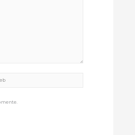
b
comente.