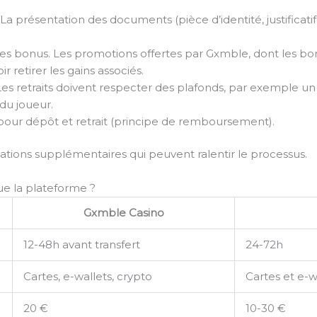
La présentation des documents (pièce d’identité, justificatif
es bonus. Les promotions offertes par Gxmble, dont les bo
 retirer les gains associés.
 Les retraits doivent respecter des plafonds, par exempl
 du joueur.
our dépôt et retrait (principe de remboursement).
ications supplémentaires qui peuvent ralentir le processus.
ue la plateforme ?
Gxmble Casino
12-48h avant transfert
24-72h
Cartes, e-wallets, crypto
Cartes et e-w
20 €
10-30 €