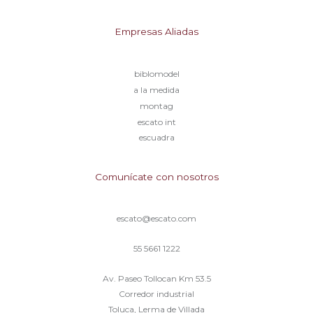
Empresas Aliadas
biblomodel
a la medida
montag
escato int
escuadra
Comunícate con nosotros
escato@escato.com
55 5661 1222
Av. Paseo Tollocan Km 53.5
Corredor industrial
Toluca, Lerma de Villada