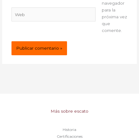
navegador
para la
Web
próxima vez
que
comente.
Más sobre escato
Historia
Certificaciones