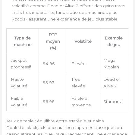
volatilité comme Dead or Alive 2 offrent des gains rares
mais très importants, tandis que des machines plus
«cools» assurent une expérience de jeu plus stable.
RTP
Type de
Exemple
moyen
Volatilité
machine
de jeu
(%)
Jackpot
Mega
94-96
Elevée
progressif
Moolah
Haute
Très
Dead or
95-97
volatilité
élevée
Alive 2
Faible
Faible à
96-98
Starburst
volatilité
moyenne
Jeux de table : équilibre entre stratégie et gains
Roulette, blackjack, baccarat ou craps, ces classiques du
casino attirent les joueurs qui recherchent une expérience