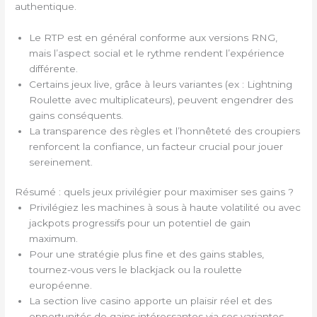
authentique.
Le RTP est en général conforme aux versions RNG,
mais l’aspect social et le rythme rendent l’expérience
différente.
Certains jeux live, grâce à leurs variantes (ex : Lightning
Roulette avec multiplicateurs), peuvent engendrer des
gains conséquents.
La transparence des règles et l’honnêteté des croupiers
renforcent la confiance, un facteur crucial pour jouer
sereinement.
Résumé : quels jeux privilégier pour maximiser ses gains ?
Privilégiez les machines à sous à haute volatilité ou avec
jackpots progressifs pour un potentiel de gain
maximum.
Pour une stratégie plus fine et des gains stables,
tournez-vous vers le blackjack ou la roulette
européenne.
La section live casino apporte un plaisir réel et des
opportunités de gains intéressantes via ses variantes