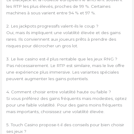
les RTP les plus élevés, proches de 99 %. Certaines
machines à sous varient entre 94 % et 97 %.
2. Les jackpots progressifs valent-ils le coup ?
Oui, mais ils impliquent une volatilité élevée et des gains
rares. Ils conviennent aux joueurs prêts à prendre des
risques pour décrocher un gros lot.
3. Le live casino est-il plus rentable que les jeux RNG ?
Pas nécessairement. Le RTP est similaire, mais le live offre
une expérience plus immersive. Les variantes spéciales
peuvent augmenter les gains potentiels.
4. Comment choisir entre volatilité haute ou faible ?
Si vous préférez des gains fréquents mais modestes, optez
pour une faible volatilité. Pour des gains moins fréquents
mais importants, choisissez une volatilité élevée.
5. Touch Casino propose-t-il des conseils pour bien choisir
ses jeux ?