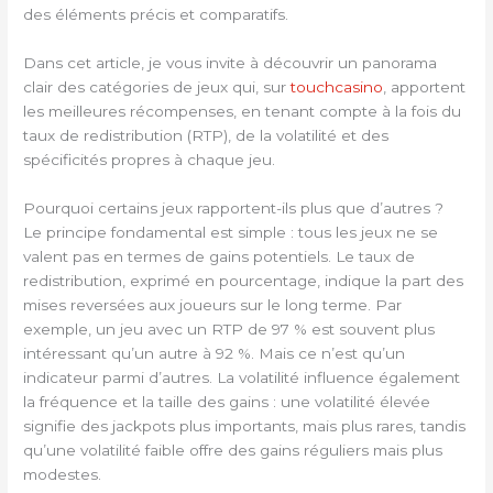
des éléments précis et comparatifs.
Dans cet article, je vous invite à découvrir un panorama
clair des catégories de jeux qui, sur
touchcasino
, apportent
les meilleures récompenses, en tenant compte à la fois du
taux de redistribution (RTP), de la volatilité et des
spécificités propres à chaque jeu.
Pourquoi certains jeux rapportent-ils plus que d’autres ?
Le principe fondamental est simple : tous les jeux ne se
valent pas en termes de gains potentiels. Le taux de
redistribution, exprimé en pourcentage, indique la part des
mises reversées aux joueurs sur le long terme. Par
exemple, un jeu avec un RTP de 97 % est souvent plus
intéressant qu’un autre à 92 %. Mais ce n’est qu’un
indicateur parmi d’autres. La volatilité influence également
la fréquence et la taille des gains : une volatilité élevée
signifie des jackpots plus importants, mais plus rares, tandis
qu’une volatilité faible offre des gains réguliers mais plus
modestes.